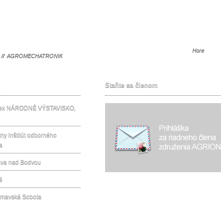
Hore
//
AGROMECHATRONIK
Staňte sa členom
lex NÁRODNÉ VÝSTAVISKO,
ny inštitút odborného
a
va nad Bodvou
é
mavská Sobota