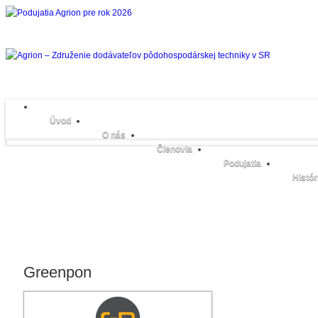
Úvod
O nás
Členovia
Podujatia
Histór
Greenpon