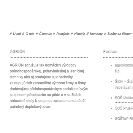
//
Úvod
//
O nás
//
Členovia
//
Podujatia
//
História
//
Kontakty
//
Staňte sa členom
AGRION
Partneri
AGRION združuje tak domácich výrobcov
agrokomp
poľnohospodárskej, potravinárskej a lesníckej
š.p.
techniky ako aj predajcov tejto techniky,
ŠIOV – Štát
zastupujúcich zahraničné výrobné firmy, a firmy
vzdelávani
dodávajúce pôdohospodárskym podnikateľským
subjektom pôsobiacim na pôde a v službách
SOŠ Molda
náhradné diely k strojom a zariadeniam a ďalší
potrebný doplnkový tovar.
SOŠ Prusk
SOŠTaP Ri