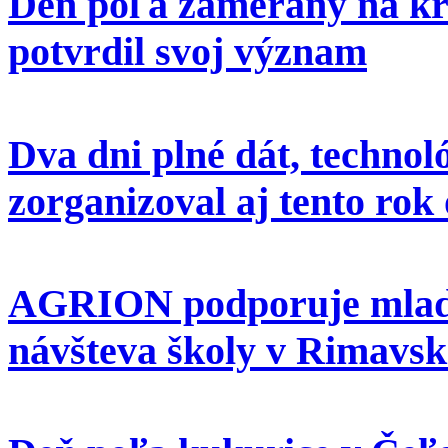
Deň poľa zameraný na kr
potvrdil svoj význam
Dva dni plné dát, techno
zorganizoval aj tento ro
AGRION podporuje mlad
návšteva školy v Rimavsk