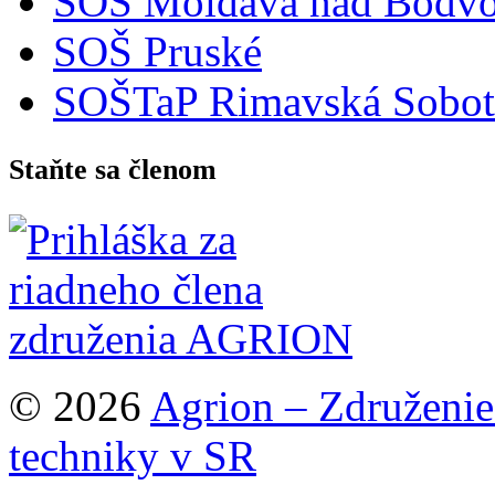
SOŠ Moldava nad Bodv
SOŠ Pruské
SOŠTaP Rimavská Sobot
Staňte sa členom
© 2026
Agrion – Združeni
techniky v SR