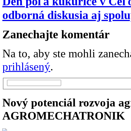
Deň poľa kukurice v Čeľo
odborná diskusia aj spol
Zanechajte komentár
Na to, aby ste mohli zanec
prihlásený
.
Nový potenciál rozvoja ag
AGROMECHATRONIK