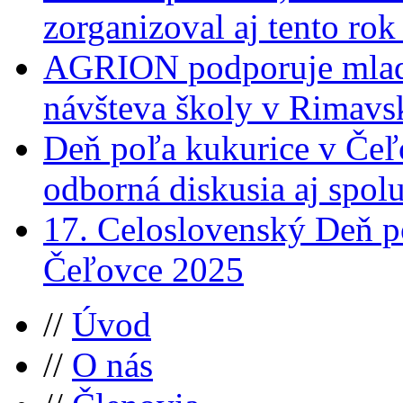
zorganizoval aj tento ro
AGRION podporuje mlad
návšteva školy v Rimavs
Deň poľa kukurice v Čeľ
odborná diskusia aj spol
17. Celoslovenský Deň po
Čeľovce 2025
//
Úvod
//
O nás