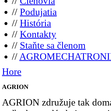
//
Členovia
//
Podujatia
//
História
//
Kontakty
//
Staňte sa členom
//
AGROMECHATRONI
Hore
AGRION
AGRION združuje tak domá