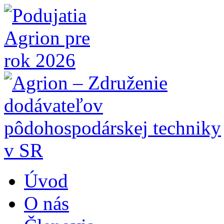
Úvod
O nás