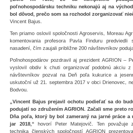
poľnohospodársku techniku nekonajú aj na výcho
bol dôvod, prečo som sa rozhodol zorganizovať ni
Vincent Bajus.
Ten priamo oslovil spoločnosti Agroservis, Moreau Agr
komentovania profesora Pavla Finduru predviedli 
nasadení, čím zaujali približne 200 návštevníkov poduja
Poľnohospodárov pozdravil aj prezident AGRION – Pe
vyslovil obdiv k chuti organizovať podobnú akciu z v
návštevníkov pozval na Deň poľa kukurice a jesen
uskutoční už 21. septembra 2017 v obci Drienovec, 
Bodvou.
„Vincent Bajus prejavil ochotu podieľať sa do bud
podujatí so združením AGRION. Začali sme preto ro
Dňa poľa, ktorý by bol zameraný na jarné práce a 
jar 2018,“
hovorí Peter Matejovič. Ten považuje z
technika členských spoločností AGRION prezentov