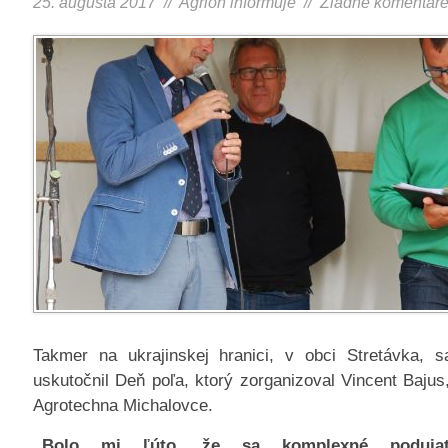
25. augusta 2017 //
Agrion informuje
//
Žiadne komentár
Takmer na ukrajinskej hranici, v obci Stretávka, 
uskutočnil Deň poľa, ktorý zorganizoval Vincent Bajus
Agrotechna Michalovce.
„Bolo mi ľúto, že sa komplexné poduja