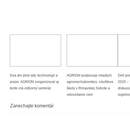
Dva dni plné dát, technológií a
AGRION podporuje mladých
Deň poľ
praxe: AGRION zorganizoval aj
agromechatronikov: návšteva
2025 – 
tento rok odborný seminár
školy v Rimavskej Sobote a
diskusi
odovzdanie cien
región
Zanechajte komentár