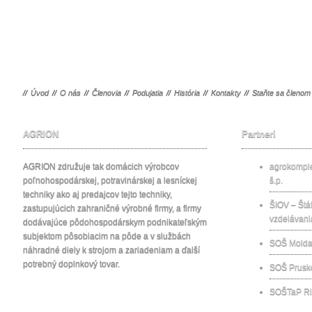
//
Úvod
//
O nás
//
Členovia
//
Podujatia
//
História
//
Kontakty
//
Staňte sa členom
AGRION
Partneri
AGRION združuje tak domácich výrobcov
agrokomp
poľnohospodárskej, potravinárskej a lesníckej
š.p.
techniky ako aj predajcov tejto techniky,
ŠIOV – Štát
zastupujúcich zahraničné výrobné firmy, a firmy
vzdelávani
dodávajúce pôdohospodárskym podnikateľským
subjektom pôsobiacim na pôde a v službách
SOŠ Molda
náhradné diely k strojom a zariadeniam a ďalší
potrebný doplnkový tovar.
SOŠ Prusk
SOŠTaP Ri