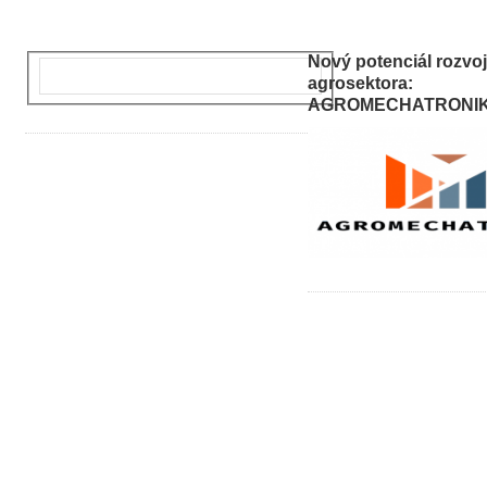
Nový potenciál rozvo
agrosektora:
AGROMECHATRONI