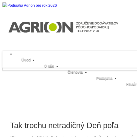
Úvod
O nás
Členovia
Podujatia
Histór
Tak trochu netradičný Deň poľa