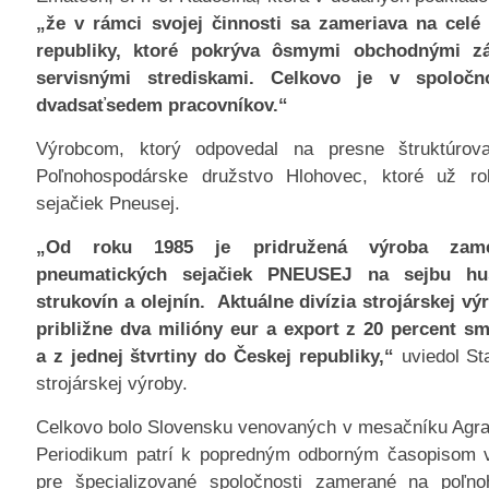
„že v rámci svojej činnosti sa zameriava na celé
republiky, ktoré pokrýva ôsmymi obchodnými z
servisnými strediskami. Celkovo je v spoločn
dvadsaťsedem pracovníkov.“
Výrobcom, ktorý odpovedal na presne štruktúrov
Poľnohospodárske družstvo Hlohovec, ktoré už rok
sejačiek Pneusej.
„Od roku 1985 je pridružená výroba zam
pneumatických sejačiek PNEUSEJ na sejbu hust
strukovín a olejnín. Aktuálne divízia strojárskej v
približne dva milióny eur a export z 20 percent s
a z jednej štvrtiny do Českej republiky,“
uviedol St
strojárskej výroby.
Celkovo bolo Slovensku venovaných v mesačníku Agrart
Periodikum patrí k popredným odborným časopisom
pre špecializované spoločnosti zamerané na poľno