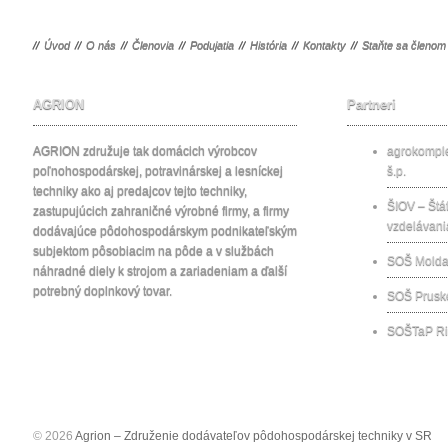
//
Úvod
//
O nás
//
Členovia
//
Podujatia
//
História
//
Kontakty
//
Staňte sa členom
AGRION
Partneri
AGRION združuje tak domácich výrobcov
agrokomp
poľnohospodárskej, potravinárskej a lesníckej
š.p.
techniky ako aj predajcov tejto techniky,
ŠIOV – Štát
zastupujúcich zahraničné výrobné firmy, a firmy
vzdelávani
dodávajúce pôdohospodárskym podnikateľským
subjektom pôsobiacim na pôde a v službách
SOŠ Molda
náhradné diely k strojom a zariadeniam a ďalší
potrebný doplnkový tovar.
SOŠ Prusk
SOŠTaP Ri
© 2026
Agrion – Združenie dodávateľov pôdohospodárskej techniky v SR