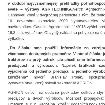
v období najvýznamnejšej prehliadky poľnohospod
svete – výstavy AGRITECHNIKA.
Veľtrh Agritech
Hannoveri koná v dvojročnej periodicite s tým, že tento
16. novembra expozície 2900 vystavovateľov v
návštevníkov. Časopis Agrartechnik 11/2013 vyšiel pre
16,3 tisíc výtlačkov. Obvyklý náklad sa pohybuje na úrov
výtlačkov.
„Do článku sme použili informácie zo zdroj
všeobecne dostupných prameňov. V rámci článku je
traktorov za prvý polrok, ale chceli sme informov
predajcoch a výrobcoch. Napriek krátkosti č
vyjadrenia od jedného predajcu a jedného výrobc
združenia“
hovorí Branislav Polák, spolupr
vydavateľstva, ktorý oslovil sekretariát AGRION.
AGRION oslovil na dodanie podkladov celkovo štyri
predajcov a dvoch výrobcov. Možnosť propagovať 
Ematech, s. r. o. Radošina, ktorá v dodaných podklado