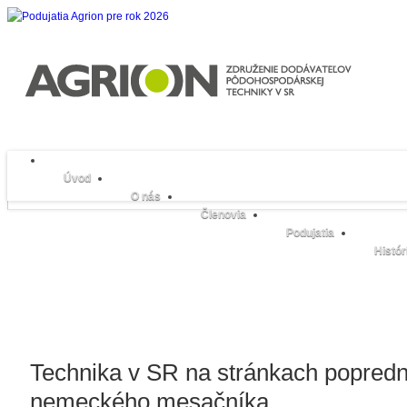
Úvod
O nás
Členovia
Podujatia
Histór
Technika v SR na stránkach popred
nemeckého mesačníka