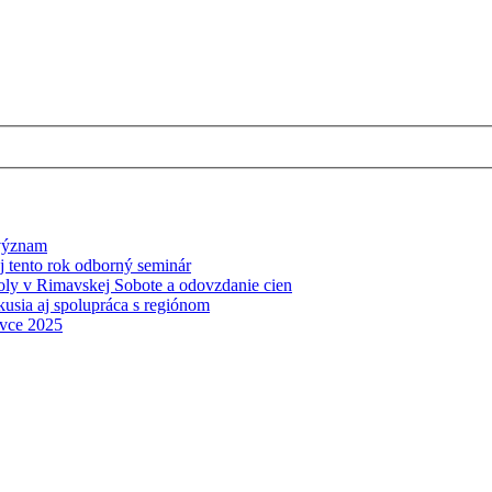
 význam
j tento rok odborný seminár
y v Rimavskej Sobote a odovzdanie cien
usia aj spolupráca s regiónom
ovce 2025