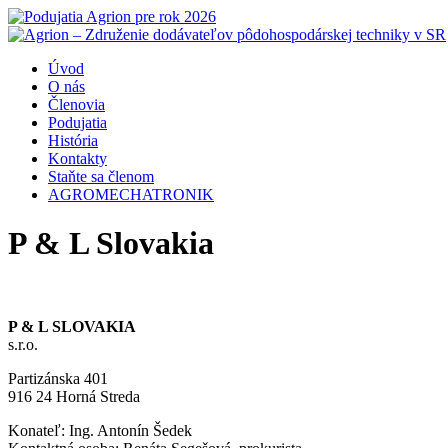
Úvod
O nás
Členovia
Podujatia
História
Kontakty
Staňte sa členom
AGROMECHATRONIK
P & L Slovakia
P & L SLOVAKIA
s.r.o.
Partizánska 401
916 24 Horná Streda
Konateľ: Ing. Antonín Šedek