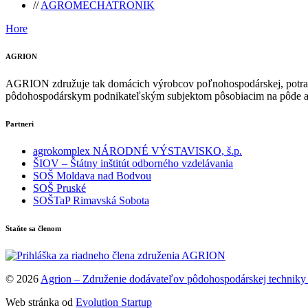
//
AGROMECHATRONIK
Hore
AGRION
AGRION združuje tak domácich výrobcov poľnohospodárskej, potraviná
pôdohospodárskym podnikateľským subjektom pôsobiacim na pôde a v 
Partneri
agrokomplex NÁRODNÉ VÝSTAVISKO, š.p.
ŠIOV – Štátny inštitút odborného vzdelávania
SOŠ Moldava nad Bodvou
SOŠ Pruské
SOŠTaP Rimavská Sobota
Staňte sa členom
© 2026
Agrion – Združenie dodávateľov pôdohospodárskej techniky
Web stránka od
Evolution Startup