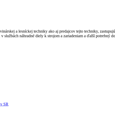
rskej a lesníckej techniky ako aj predajcov tejto techniky, zastupujú
službách náhradné diely k strojom a zariadeniam a ďalší potrebný do
 v SR