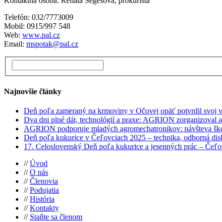
Kontaktná osoba: Renáta Segešová, prokurista
Telefón: 032/7773009
Mobil: 0915/997 548
Web:
www.pal.cz
Email:
mspotak@pal.cz
Najnovšie články
Deň poľa zameraný na krmoviny v Očovej opäť potvrdil svoj
Dva dni plné dát, technológií a praxe: AGRION zorganizoval a
AGRION podporuje mladých agromechatronikov: návšteva škol
Deň poľa kukurice v Čeľovciach 2025 – technika, odborná disk
17. Celoslovenský Deň poľa kukurice a jesenných prác – Čeľ
//
Úvod
//
O nás
//
Členovia
//
Podujatia
//
História
//
Kontakty
//
Staňte sa členom