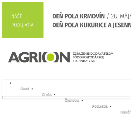
Úvod
O nás
Členovia
Podujatia
Histór