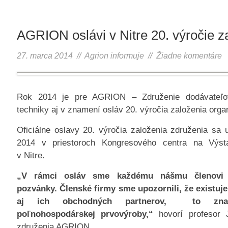
AGRION oslávi v Nitre 20. výročie z
27. marca 2014 //
Agrion informuje
//
Žiadne komentáre
Rok 2014 je pre AGRION – Združenie dodávateľo
techniky aj v znamení osláv 20. výročia založenia orga
Oficiálne oslavy 20. výročia založenia združenia sa u
2014 v priestoroch Kongresového centra na Výst
v Nitre.
„V rámci osláv sme každému nášmu členovi di
pozvánky. Členské firmy sme upozornili, že existuj
aj ich obchodných partnerov, to znam
poľnohospodárskej prvovýroby,“
hovorí profesor J
združenia AGRION.