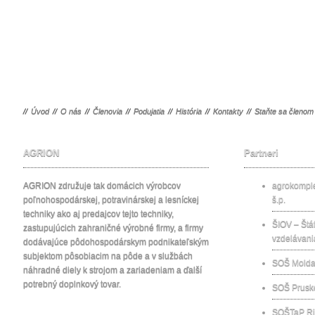
//
Úvod
//
O nás
//
Členovia
//
Podujatia
//
História
//
Kontakty
//
Staňte sa členom
AGRION
Partneri
AGRION združuje tak domácich výrobcov
agrokomp
poľnohospodárskej, potravinárskej a lesníckej
š.p.
techniky ako aj predajcov tejto techniky,
ŠIOV – Štát
zastupujúcich zahraničné výrobné firmy, a firmy
vzdelávani
dodávajúce pôdohospodárskym podnikateľským
subjektom pôsobiacim na pôde a v službách
SOŠ Molda
náhradné diely k strojom a zariadeniam a ďalší
potrebný doplnkový tovar.
SOŠ Prusk
SOŠTaP Ri