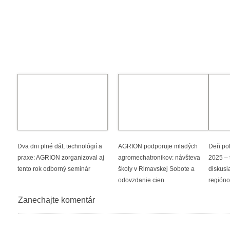
Dva dni plné dát, technológií a
AGRION podporuje mladých
Deň poľ
praxe: AGRION zorganizoval aj
agromechatronikov: návšteva
2025 – 
tento rok odborný seminár
školy v Rimavskej Sobote a
diskusi
odovzdanie cien
región
Zanechajte komentár