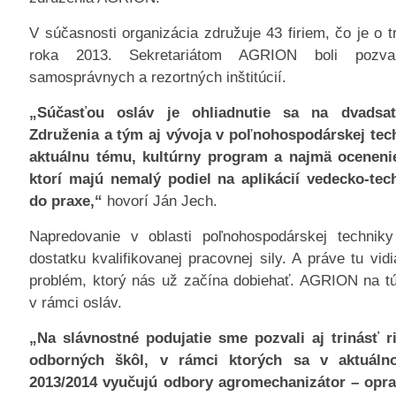
V súčasnosti organizácia združuje 43 firiem, čo je o t
roka 2013. Sekretariátom AGRION boli pozva
samosprávnych a rezortných inštitúcií.
„Súčasťou osláv je ohliadnutie sa na dvadsať
Združenia a tým aj vývoja v poľnohospodárskej tec
aktuálnu tému, kultúrny program a najmä ocenenie
ktorí majú nemalý podiel na aplikácií vedecko-te
do praxe,“
hovorí Ján Jech.
Napredovanie v oblasti poľnohospodárskej technik
dostatku kvalifikovanej pracovnej sily. A práve tu vid
problém, ktorý nás už začína dobiehať. AGRION na tút
v rámci osláv.
„Na slávnostné podujatie sme pozvali aj trinásť r
odborných škôl, v rámci ktorých sa v aktuál
2013/2014 vyučujú odbory agromechanizátor – opra